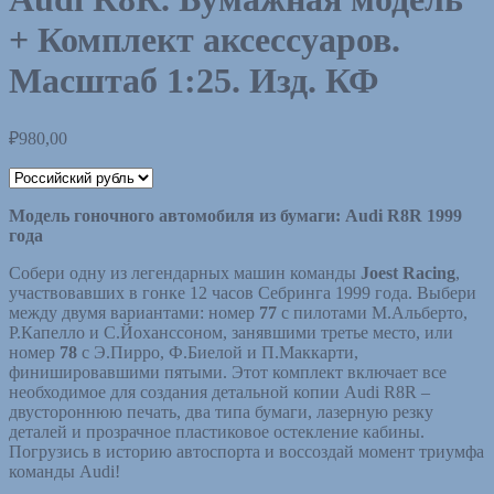
+ Комплект аксессуаров.
Масштаб 1:25. Изд. КФ
₽
980,00
Модель гоночного автомобиля из бумаги: Audi R8R 1999
года
Собери одну из легендарных машин команды
Joest Racing
,
участвовавших в гонке 12 часов Себринга 1999 года. Выбери
между двумя вариантами: номер
77
с пилотами М.Альберто,
Р.Капелло и С.Йоханссоном, занявшими третье место, или
номер
78
с Э.Пирро, Ф.Биелой и П.Маккарти,
финишировавшими пятыми. Этот комплект включает все
необходимое для создания детальной копии Audi R8R –
двустороннюю печать, два типа бумаги, лазерную резку
деталей и прозрачное пластиковое остекление кабины.
Погрузись в историю автоспорта и воссоздай момент триумфа
команды Audi!