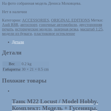
На фото собранная модель Дениса Моховцева.
Нет в наличии
Категории:
ACCESSORIES
,
ORIGINAL EDITIONS
Метки:
Audi R8R
,
автоспорт
,
гоночные автомобили
,
двусторонняя
печать
,
исторические модели
,
лазерная резка
,
масштаб 1:25
,
модели из бумаги
,
пластиковое остекление
Детали
Детали
Вес
0.2 kg
Габариты
30 × 21 × 0.5 cm
Похожие товары
Танк M22 Locust / Model Hobby.
Комплект: Модель + Гусеницы.