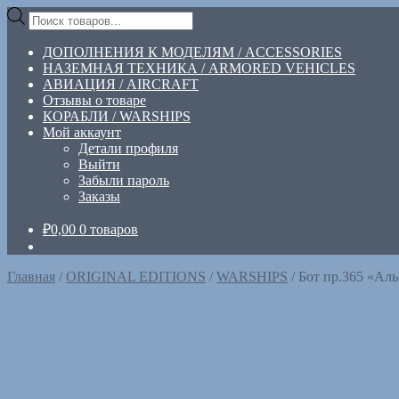
Перейти
Перейти
Поиск
к
к
товаров
навигации
содержимому
ДОПОЛНЕНИЯ К МОДЕЛЯМ / ACCESSORIES
НАЗЕМНАЯ ТЕХНИКА / ARMORED VEHICLES
АВИАЦИЯ / AIRCRAFT
Отзывы о товаре
КОРАБЛИ / WARSHIPS
Мой аккаунт
Детали профиля
Выйти
Забыли пароль
Заказы
₽
0,00
0 товаров
Главная
/
ORIGINAL EDITIONS
/
WARSHIPS
/
Бот пр.365 «Аль