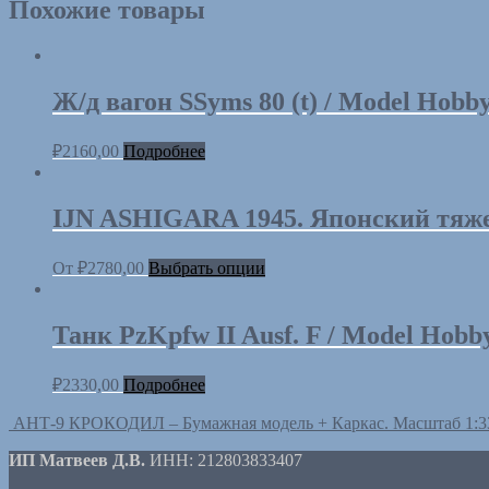
Похожие товары
Ж/д вагон SSyms 80 (t) / Model Hobb
₽
2160,00
Подробнее
IJN ASHIGARA 1945. Японский тяжел
От
₽
2780,00
Выбрать опции
Танк PzKpfw II Ausf. F / Model Hob
₽
2330,00
Подробнее
АНТ-9 КРОКОДИЛ – Бумажная модель + Каркас. Масштаб 1:33
ИП Матвеев Д.В.
ИНН: 212803833407