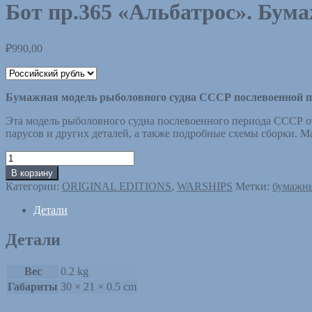
Бот пр.365 «Альбатрос». Бума
₽
990,00
Бумажная модель рыболовного судна СССР послевоенной п
Эта модель рыболовного судна послевоенного периода СССР от
парусов и других деталей, а также подробные схемы сборки. Ма
Количество
товара
В корзину
Бот
Категории:
ORIGINAL EDITIONS
,
WARSHIPS
Метки:
бумажн
пр.365
"Альбатрос".
Детали
Бумажная
модель.
Детали
Масштаб
1:100.
Изд.
Вес
0.2 kg
КФ
Габариты
30 × 21 × 0.5 cm