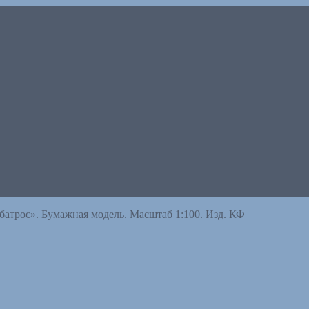
батрос». Бумажная модель. Масштаб 1:100. Изд. КФ