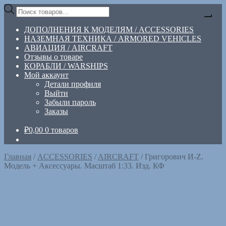
Перейти
Перейти
Поиск
к
к
товаров
навигации
содержимому
ДОПОЛНЕНИЯ К МОДЕЛЯМ / ACCESSORIES
НАЗЕМНАЯ ТЕХНИКА / ARMORED VEHICLES
АВИАЦИЯ / AIRCRAFT
Отзывы о товаре
КОРАБЛИ / WARSHIPS
Мой аккаунт
Детали профиля
Выйти
Забыли пароль
Заказы
₽
0,00
0 товаров
Главная
/
ACCESSORIES
/
AIRCRAFT
/
Григорович И-Z.
Модель + Аксессуары. Масштаб 1:33. Изд. КФ