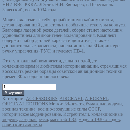
НИИ ВВС РККА. Лётчик Н.И. Звонарев, г. Переславль-
Залесский, осень 1934 года.
Модель включает в себя проработанную кабину пилота,
детализированный двигатель и необычные текстуры корпуса.
Благодаря лазерной резке деталей, сборка станет настоящим
удовольствием для любителей моделирования. Комплект
содержит набор деталей каркаса и двигателя, а также
дополнительные элементы, напечатанные на 3D-принтере:
ручку управления (РУС) и пулемет ПВ-1.
Этот уникальный комплект идеально подойдет
коллекционерам и любителям истории авиации, стремящимся
воссоздать редкие образцы советской авиационной техники
времен 30-х годов прошлого века.
Количество
товара
В корзину
Григорович
Категории:
ACCESSORIES
,
AIRCRAFT
,
AIRCRAFT
,
И-
ORIGINAL EDITIONS
Метки:
3d-печать
,
бумажные модели
,
Z.
военная техника
,
военно-воздушные силы СССР
,
Модель
историческое моделирование
,
Истребители
,
коллекционные
+
модели
,
лазерная резка
,
масштаб 1:33
,
модели 1930-х годов
,
Аксессуары.
советские самолеты
Масштаб