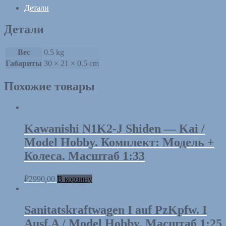
1:33.
Детали
Изд.
КФ
Детали
Вес
0.5 kg
Габариты
30 × 21 × 0.5 cm
Похожие товары
Kawanishi N1K2-J Shiden — Kai /
Model Hobby. Комплект: Модель +
Колеса. Масштаб 1:33
₽
2990,00
В корзину
Sanitatskraftwagen I auf PzKpfw. I
Ausf.A / Model Hobby. Масштаб 1:25