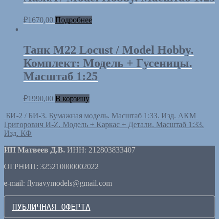
₽
1670,00
Подробнее
Танк M22 Locust / Model Hobby.
Комплект: Модель + Гусеницы.
Масштаб 1:25
₽
1990,00
В корзину
БИ-2 / БИ-3. Бумажная модель. Масштаб 1:33. Изд. АКМ
Григорович И-Z. Модель + Каркас + Детали. Масштаб 1:33.
Изд. КФ
ИП Матвеев Д.В.
ИНН: 212803833407
ОГРНИП: 325210000002022
e-mail: flynavymodels@gmail.com
ПУБЛИЧНАЯ ОФЕРТА