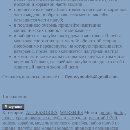
носовой и кормовой части модели;
приклейте ватервейс (идет только в носовой и кормовой
части модели, в образовавшееся место наклейте
оставшиеся части палуб;
в последнюю очередь приклейте имитацию
металлических планок с отметками ++
в наборе есть палубы кватердека и мостиков. Палубы
мостиков состоят из трех частей: оборотной стороны
(необходимо перевернуть), на которую приклеивается
ватервейс, после чего вклеивается палубный настил;
в комплекте также даны остальные палубы, в том числе
кормовой балкон, галерейная палуба торпедных сетей и
защитный настил якорный цепи.
Остались вопросы, пишите на
flynavymodels@gmail.com
1 в наличии
В корзину
Категории:
ACCESSORIES
,
WARSHIPS
Метки:
ijn fuji
,
ijn fuji
model
,
гравированные палубы для модели
,
масштаб 1:200
,
модель корабля
,
модель японского корабля
,
набор палуб из
шпона
,
палубы для модели корабля
,
японский броненосец