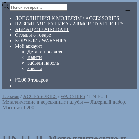
Перейти
Перейти
Поиск
к
к
товаров
навигации
содержимому
ДОПОЛНЕНИЯ К МОДЕЛЯМ / ACCESSORIES
НАЗЕМНАЯ ТЕХНИКА / ARMORED VEHICLES
АВИАЦИЯ / AIRCRAFT
Отзывы о товаре
КОРАБЛИ / WARSHIPS
Мой аккаунт
Детали профиля
Выйти
Забыли пароль
Заказы
₽
0,00
0 товаров
Главная
/
ACCESSORIES
/
WARSHIPS
/
IJN FUJI.
Металлические и деревянные палубы — Лазерный набор.
Масштаб 1:200
IJN FUJI. Металлические и