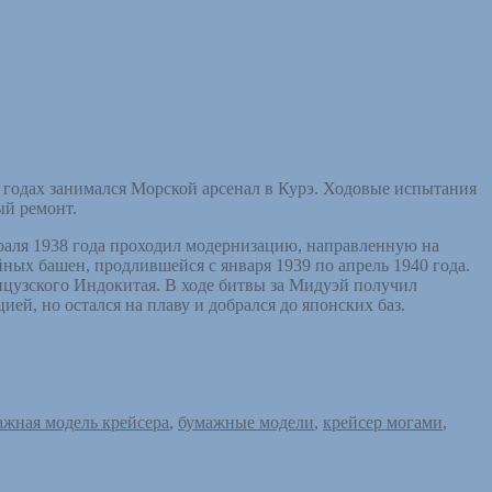
5 годах занимался Морской арсенал в Курэ. Ходовые испытания
ый ремонт.
раля 1938 года проходил модернизацию, направленную на
ных башен, продлившейся с января 1939 по апрель 1940 года.
нцузского Индокитая. В ходе битвы за Мидуэй получил
й, но остался на плаву и добрался до японских баз.
ажная модель крейсера
,
бумажные модели
,
крейсер могами
,