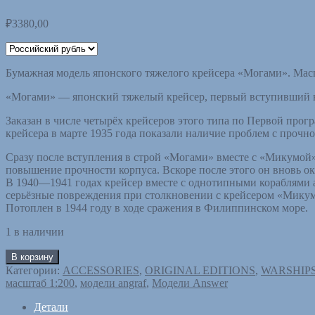
₽
3380,00
Бумажная модель японского тяжелого крейсера «Могами». Масшт
«Могами» — японский тяжелый крейсер, первый вступивший в
Заказан в числе четырёх крейсеров этого типа по Первой про
крейсера в марте 1935 года показали наличие проблем с прочн
Сразу после вступления в строй «Могами» вместе с «Микумой»
повышение прочности корпуса. Вскоре после этого он вновь ок
В 1940—1941 годах крейсер вместе с однотипными кораблями а
серьёзные повреждения при столкновении с крейсером «Микума
Потоплен в 1944 году в ходе сражения в Филиппинском море.
1 в наличии
В корзину
Категории:
ACCESSORIES
,
ORIGINAL EDITIONS
,
WARSHIP
масштаб 1:200
,
модели angraf
,
Модели Answer
Детали