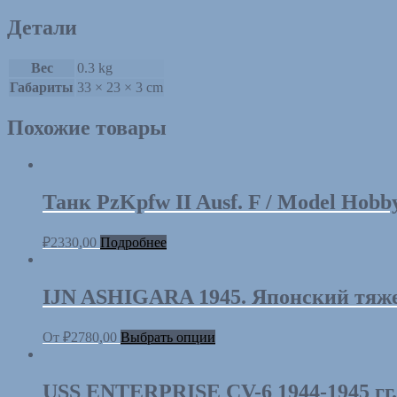
Детали
Вес
0.3 kg
Габариты
33 × 23 × 3 cm
Похожие товары
Танк PzKpfw II Ausf. F / Model Hob
₽
2330,00
Подробнее
IJN ASHIGARA 1945. Японский тяжел
От
₽
2780,00
Выбрать опции
USS ENTERPRISE CV-6 1944-1945 гг. 