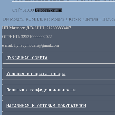
От
₽
4510,00
Выбрать опции
IJN Mogami. КОМПЛЕКТ: Модель + Каркас + Детали + Палубы. 
ИП Матвеев Д.В.
ИНН: 212803833407
ОГРНИП: 325210000002022
e-mail: flynavymodels@gmail.com
ПУБЛИЧНАЯ ОФЕРТА
Условия возврата товара
Политика конфиденциальности
МАГАЗИНАМ И ОПТОВЫМ ПОКУПАТЕЛЯМ