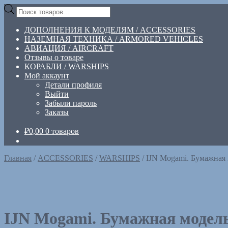
Перейти
Перейти
Поиск
к
к
товаров
навигации
содержимому
ДОПОЛНЕНИЯ К МОДЕЛЯМ / ACCESSORIES
НАЗЕМНАЯ ТЕХНИКА / ARMORED VEHICLES
АВИАЦИЯ / AIRCRAFT
Отзывы о товаре
КОРАБЛИ / WARSHIPS
Мой аккаунт
Детали профиля
Выйти
Забыли пароль
Заказы
₽
0,00
0 товаров
Главная
/
ACCESSORIES
/
WARSHIPS
/
IJN Mogami. Бумажная м
IJN Mogami. Бумажная модель.