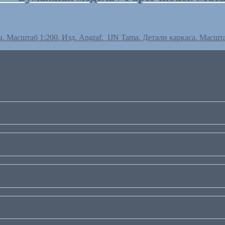
Масштаб 1:200. Изд. Angraf.
IJN Tama. Детали каркаса. Масшта