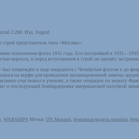
аб 1:200. Изд. Angraf.
 строй представитель типа «Могами».
грамме пополнения флота 1931 года. Его постройкой в 1931—193
остью корпуса, и перед вступлением в строй он прошёл экстренн
 был повреждён в ходе инцидента с Четвёртым флотом и до фев
азался на верфи для проведения запланированной замены орудий
ктивно участвовал в учениях, а также операции по захвату Фра
» и последующей бомбардировке американской палубной авиацие
S
,
WARSHIPS
Метки:
IJN Mogami
,
бумажная модель корабля
,
бум