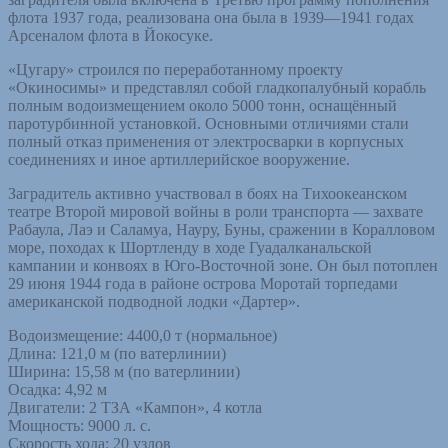
флота 1937 года, реализована она была в 1939—1941 годах
Арсеналом флота в Йокосуке.
«Цугару» строился по переработанному проекту
«Окиносимы» и представлял собой гладкопалубный корабль
полным водоизмещением около 5000 тонн, оснащённый
паротурбинной установкой. Основными отличиями стали
полный отказ применения от электросварки в корпусных
соединениях и иное артиллерийское вооружение.
Заградитель активно участвовал в боях на Тихоокеанском
театре Второй мировой войны в роли транспорта — захвате
Рабаула, Лаэ и Саламуа, Науру, Буны, сражении в Коралловом
море, походах к Шортленду в ходе Гуадалканальской
кампании и конвоях в Юго-Восточной зоне. Он был потоплен
29 июня 1944 года в районе острова Моротай торпедами
американской подводной лодки «Дартер».
Водоизмещение: 4400,0 т (нормальное)
Длина: 121,0 м (по ватерлинии)
Ширина: 15,58 м (по ватерлинии)
Осадка: 4,92 м
Двигатели: 2 ТЗА «Кампон», 4 котла
Мощность: 9000 л. с.
Скорость хода: 20 узлов