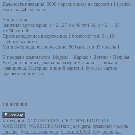
Дальность плавания: 5000 морских миль на скорости 14 узлов
Экипаж: 445 человек
Вооружение
Зенитная артиллерия: 2 × 2 127-мм/40 тип 89, 2 × 2 — 25-
мм/60 тип 96
Противолодочное вооружение: 1 бомбомёт тип 94, 18
глубинных бомб
Минно-торпедное вооружение: 600 мин тип 93 модель 1
В продаже комплектом: Модель + Каркас + Детали + Палубы.
Все дополнения сделаны на лазерном станке — резка и
гравировка. Материал пивной картон и бумага / картон
крашенный в массе.
1 в наличии
В корзину
Категории:
ACCESSORIES
,
ORIGINAL EDITIONS
,
WARSHIPS
,
WARSHIPS
Метки:
ijn tsugaru
,
бумажная модель
корабля
,
бумажные модели
,
масштаб 1:200
,
модели angraf
,