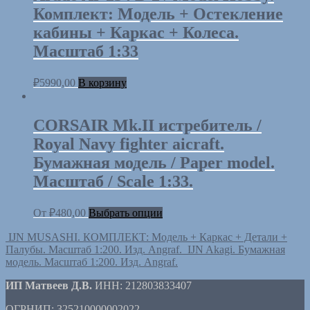
Комплект: Модель + Остекление
кабины + Каркас + Колеса.
Масштаб 1:33
₽
5990,00
В корзину
CORSAIR Mk.II истребитель /
Royal Navy fighter aicraft.
Бумажная модель / Paper model.
Масштаб / Scale 1:33.
От
₽
480,00
Выбрать опции
IJN MUSASHI. КОМПЛЕКТ: Модель + Каркас + Детали +
Палубы. Масштаб 1:200. Изд. Angraf.
IJN Akagi. Бумажная
модель. Масштаб 1:200. Изд. Angraf.
ИП Матвеев Д.В.
ИНН: 212803833407
ОГРНИП: 325210000002022