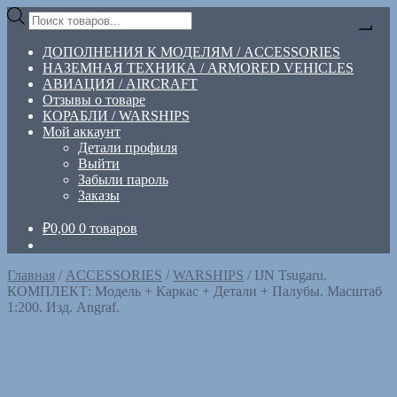
Перейти
Перейти
Поиск
к
к
товаров
навигации
содержимому
ДОПОЛНЕНИЯ К МОДЕЛЯМ / ACCESSORIES
НАЗЕМНАЯ ТЕХНИКА / ARMORED VEHICLES
АВИАЦИЯ / AIRCRAFT
Отзывы о товаре
КОРАБЛИ / WARSHIPS
Мой аккаунт
Детали профиля
Выйти
Забыли пароль
Заказы
₽
0,00
0 товаров
Главная
/
ACCESSORIES
/
WARSHIPS
/
IJN Tsugaru.
КОМПЛЕКТ: Модель + Каркас + Детали + Палубы. Масштаб
1:200. Изд. Angraf.