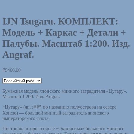
IJN Tsugaru. КОМПЛЕКТ:
Модель + Каркас + Детали +
Палубы. Масштаб 1:200. Изд.
Angraf.
₽
5460,00
Бумажная модель японского минного заградителя «Цугару».
Масштаб 1:200. Изд. Angraf.
«Цугару» (яп. 津軽 по названию полуострова на севере
Хонсю) — большой минный заградитель японского
императорского флота.
Постройка второго после «Окиносима» большого минного
заградителя была включена в Третью программу пополнения