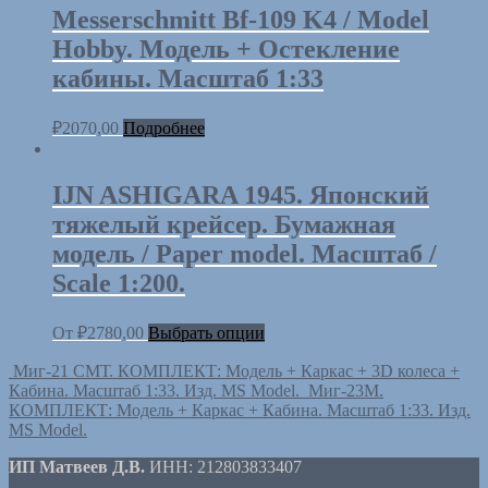
Messerschmitt Bf-109 K4 / Model
Hobby. Модель + Остекление
кабины. Масштаб 1:33
₽
2070,00
Подробнее
IJN ASHIGARA 1945. Японский
тяжелый крейсер. Бумажная
модель / Paper model. Масштаб /
Scale 1:200.
От
₽
2780,00
Выбрать опции
Миг-21 СМТ. КОМПЛЕКТ: Модель + Каркас + 3D колеса +
Кабина. Масштаб 1:33. Изд. MS Model.
Миг-23М.
КОМПЛЕКТ: Модель + Каркас + Кабина. Масштаб 1:33. Изд.
MS Model.
ИП Матвеев Д.В.
ИНН: 212803833407