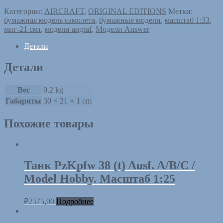
Категории:
AIRCRAFT
,
ORIGINAL EDITIONS
Метки:
бумажная модель самолета
,
бумажные модели
,
масштаб 1:33
,
миг-21 смт
,
модели angraf
,
Модели Answer
Детали
Детали
Вес
0.2 kg
Габариты
30 × 21 × 1 cm
Похожие товары
Танк PzKpfw 38 (t) Ausf. A/B/C /
Model Hobby. Масштаб 1:25
₽
2575,00
Подробнее