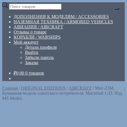
Перейти
Перейти
Поиск
к
к
товаров
навигации
содержимому
ДОПОЛНЕНИЯ К МОДЕЛЯМ / ACCESSORIES
НАЗЕМНАЯ ТЕХНИКА / ARMORED VEHICLES
АВИАЦИЯ / AIRCRAFT
Отзывы о товаре
КОРАБЛИ / WARSHIPS
Мой аккаунт
Детали профиля
Выйти
Забыли пароль
Заказы
₽
0,00
0 товаров
Главная
/
ORIGINAL EDITIONS
/
AIRCRAFT
/
Миг-23М.
Бумажная модель советского истребителя. Масштаб 1:33. Изд.
MS Model.