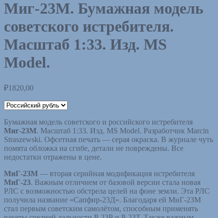
Миг-23М. Бумажная модель
советского истребителя.
Масштаб 1:33. Изд. MS
Model.
₽
1820,00
Бумажная модель советского и российского истребителя
Миг-23М
. Масштаб 1:33. Изд. MS Model. Разработчик Marcin
Straszewski. Офсетная печать — серая окраска. В журнале чуть
помята обложка на сгибе, детали не повреждены. Все
недостатки отражены в цене.
МиГ-23М
— вторая серийная модификация истребителя
МиГ-23
. Важным отличием от базовой версии стала новая
РЛС с возможностью обстрела целей на фоне земли. Эта РЛС
получила название «Сапфир-23Д». Благодаря ей МиГ-23М
стал первым советским самолётом, способным применять
ракеты средней дальности Р-23Р и Р-23Т. Также важным