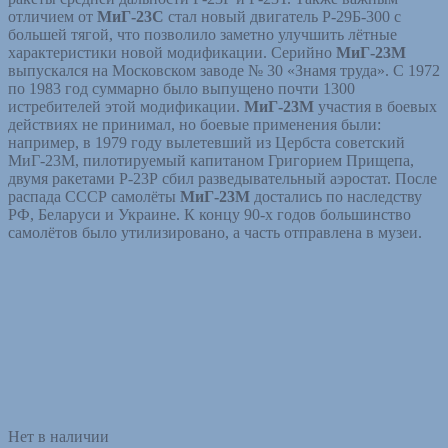
отличием от
МиГ-23С
стал новый двигатель Р-29Б-300 с
большей тягой, что позволило заметно улучшить лётные
характеристики новой модификации. Серийно
МиГ-23М
выпускался на Московском заводе № 30 «Знамя труда». С 1972
по 1983 год суммарно было выпущено почти 1300
истребителей этой модификации.
МиГ-23М
участия в боевых
действиях не принимал, но боевые применения были:
например, в 1979 году вылетевший из Цербста советский
МиГ-23М, пилотируемый капитаном Григорием Прищепа,
двумя ракетами Р-23Р сбил разведывательный аэростат. После
распада СССР самолёты
МиГ-23М
достались по наследству
РФ, Беларуси и Украине. К концу 90-х годов большинство
самолётов было утилизировано, а часть отправлена в музеи.
Нет в наличии