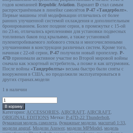
годов компанией
Republic Aviation
. Вариант
D
стал самым
распространённым в линейке самолётов
P-47 «Тандерболт»
.
Первые машины этой модификации отличались от более
ранних улучшенной системой охлаждения и дополнительным
бронированием. Более поздние серии, в промежутке с 15-ой
по 23-ю, отличались креплениями для установки подвесных
топливных баков под крыльями, а также установкой
пуленепробиваемого лобового стекла и многочисленными
улучшениями в конструкции различных систем. Кроме того,
начиная с 22-ой серии,
P-47
получили новый пропеллер.
P-
47D
принимали активное участие во Второй мировой войны
сначала как эскортный истребитель, а позже и как штурмовик.
После войны
«Тандерболты»
весьма быстро были сняты с
вооружения в США, но продолжили эксплуатироваться в
других странах.модели
1 в наличии
Количество
товара
В корзину
P-
Категории:
ACCESSORIES
,
AIRCRAFT
,
AIRCRAFT
,
47D-
ORIGINAL EDITIONS
Метки:
P-47D-22 Thunderbolt
,
22
бумажная модель самолета
,
бумажные модели
,
масштаб 1:33
,
Thunderbolt.
модели angraf
,
Модели Answer
,
модели MPModel
,
модель
КОМПЛЕКТ: