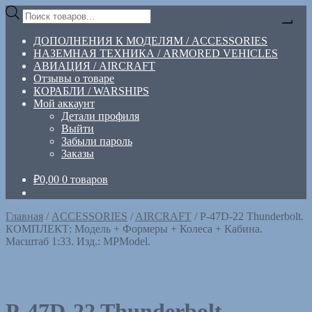
Перейти
Перейти
Поиск
к
к
товаров
навигации
содержимому
ДОПОЛНЕНИЯ К МОДЕЛЯМ / ACCESSORIES
НАЗЕМНАЯ ТЕХНИКА / ARMORED VEHICLES
АВИАЦИЯ / AIRCRAFT
Отзывы о товаре
КОРАБЛИ / WARSHIPS
Мой аккаунт
Детали профиля
Выйти
Забыли пароль
Заказы
₽
0,00
0 товаров
Главная
/
ACCESSORIES
/
AIRCRAFT
/
P-47D-22 Thunderbolt.
КОМПЛЕКТ: Модель + Формеры + Колеса + Кабина.
Масштаб 1:33. Изд.: MPModel.
P-47D-22 Thunderbolt.