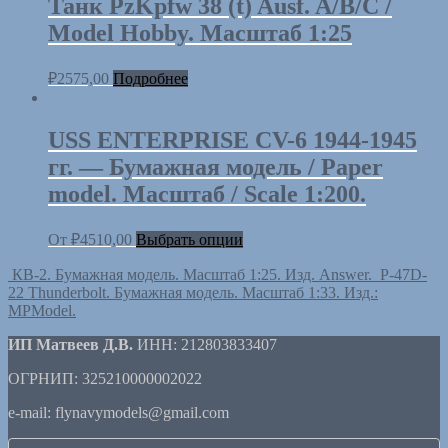
Танк PzKpfw 38 (t) Ausf. A/B/C /
Model Hobby. Масштаб 1:25
₽
2575,00
Подробнее
USS ENTERPRISE CV-6 1944-1945
гг. — Бумажная модель / Paper
model. Масштаб / Scale 1:200.
От
₽
4510,00
Выбрать опции
КВ-2. Бумажная модель. Масштаб 1:25. Изд. Answer.
P-47D-
22 Thunderbolt. Бумажная модель. Масштаб 1:33. Изд.:
MPModel.
ИП Матвеев Д.В.
ИНН: 212803833407
ОГРНИП: 325210000002022
e-mail: flynavymodels@gmail.com