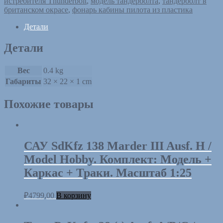
истребителя Thunderbolt
,
модель тандерболта
,
тандерболт в
Модель
британском окрасе
,
фонарь кабины пилота из пластика
+
Формеры
Детали
+
Колеса
Детали
+
Кабина.
Масштаб
Вес
0.4 kg
1:33.
Габариты
32 × 22 × 1 cm
Изд.:
MPModel.
Похожие товары
САУ SdKfz 138 Marder III Ausf. H /
Model Hobby. Комплект: Модель +
Каркас + Траки. Масштаб 1:25
₽
4799,00
В корзину