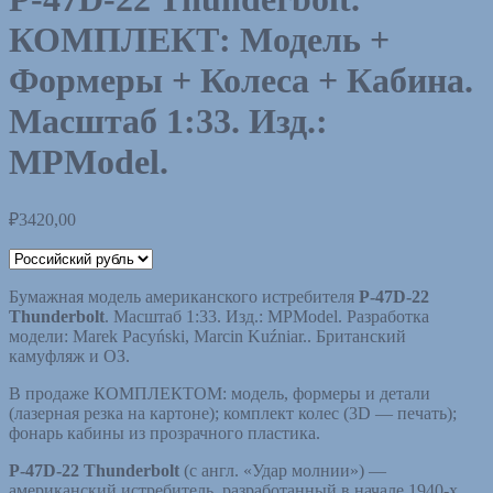
КОМПЛЕКТ: Модель +
Формеры + Колеса + Кабина.
Масштаб 1:33. Изд.:
MPModel.
₽
3420,00
Бумажная модель американского истребителя
P-47D-22
Thunderbolt
. Масштаб 1:33. Изд.: MPModel. Разработка
модели: Marek Pacyński, Marcin Kuźniar.. Британский
камуфляж и ОЗ.
В продаже КОМПЛЕКТОМ: модель, формеры и детали
(лазерная резка на картоне); комплект колес (3D — печать);
фонарь кабины из прозрачного пластика.
P-47D-22 Thunderbolt
(с англ. «Удар молнии») —
американский истребитель, разработанный в начале 1940-х