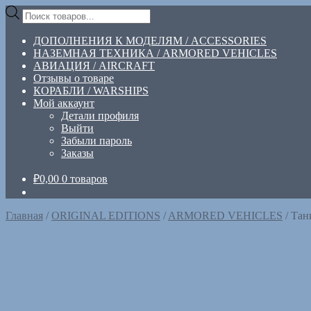
Перейти
Перейти
Поиск
к
к
товаров
навигации
содержимому
ДОПОЛНЕНИЯ К МОДЕЛЯМ / ACCESSORIES
НАЗЕМНАЯ ТЕХНИКА / ARMORED VEHICLES
АВИАЦИЯ / AIRCRAFT
Отзывы о товаре
КОРАБЛИ / WARSHIPS
Мой аккаунт
Детали профиля
Выйти
Забыли пароль
Заказы
₽
0,00
0 товаров
Главная
/
ORIGINAL EDITIONS
/
ARMORED VEHICLES
/
Танк