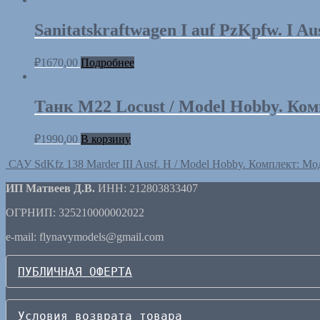
Sanitatskraftwagen I auf PzKpfw. I A
₽
1670,00
Подробнее
Танк M22 Locust / Model Hobby. Ко
₽
1990,00
В корзину
САУ SdKfz 138 Marder III Ausf. H / Model Hobby. Комплект: Мо
ИП Матвеев Д.В.
ИНН: 212803833407
ОГРНИП: 325210000002022
e-mail: flynavymodels@gmail.com
ПУБЛИЧНАЯ ОФЕРТА
Условия возврата товара