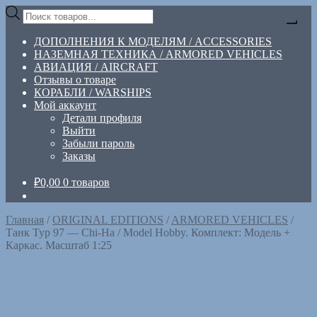
Перейти
Перейти
Поиск
к
к
товаров
навигации
содержимому
ДОПОЛНЕНИЯ К МОДЕЛЯМ / ACCESSORIES
НАЗЕМНАЯ ТЕХНИКА / ARMORED VEHICLES
АВИАЦИЯ / AIRCRAFT
Отзывы о товаре
КОРАБЛИ / WARSHIPS
Мой аккаунт
Детали профиля
Выйти
Забыли пароль
Заказы
₽
0,00
0 товаров
Главная
/
ORIGINAL EDITIONS
/
ARMORED VEHICLES
/
Танк Typ 97 — Chi-Ha / Model Hobby. Комплект: Модель +
Каркас. Масштаб 1:25