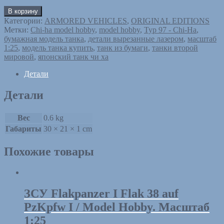
В корзину
Категории:
ARMORED VEHICLES
,
ORIGINAL EDITIONS
Метки:
Chi-ha model hobby
,
model hobby
,
Typ 97 - Chi-Ha
,
бумажная модель танка
,
детали вырезанные лазером
,
масштаб
1:25
,
модель танка купить
,
танк из бумаги
,
танки второй
мировой
,
японский танк чи ха
Детали
Детали
Вес
0.6 kg
Габариты
30 × 21 × 1 cm
Похожие товары
ЗСУ Flakpanzer I Flak 38 auf
PzKpfw I / Model Hobby. Масштаб
1:25