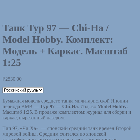
Танк Typ 97 — Chi-Ha /
Model Hobby. Комплект:
Модель + Каркас. Масштаб
1:25
₽
2530,00
Бумажная модель среднего танка милитаристской Японии
периода ВМВ —
Typ 97 — Chi-Ha
. Изд.-во
Model Hobby
.
Масштаб 1:25. В продаже комплектом: журнал для сборки и
каркас, вырезанный лазером.
Тип 97, «Чи-Ха» — японский средний танк времён Второй
мировой войны. Средним считался по японской
классификации, по массе относился к лёгким танкам.