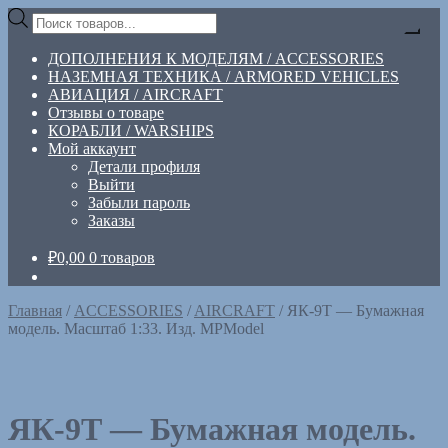
Перейти
Перейти
Поиск
к
к
товаров
навигации
содержимому
ДОПОЛНЕНИЯ К МОДЕЛЯМ / ACCESSORIES
НАЗЕМНАЯ ТЕХНИКА / ARMORED VEHICLES
АВИАЦИЯ / AIRCRAFT
Отзывы о товаре
КОРАБЛИ / WARSHIPS
Мой аккаунт
Детали профиля
Выйти
Забыли пароль
Заказы
₽
0,00
0 товаров
Главная
/
ACCESSORIES
/
AIRCRAFT
/
ЯК-9Т — Бумажная
модель. Масштаб 1:33. Изд. MPModel
ЯК-9Т — Бумажная модель.