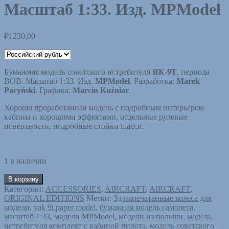
Масштаб 1:33. Изд. MPModel
₽
1230,00
Бумажная модель советского истребителя
ЯК-9Т
, периода
ВОВ. Масштаб 1:33. Изд.
MPModel
. Разработка:
Marek
Pacyński
. Графика:
Marcin Kuźniar
.
Хорошо проработанная модель с подробным интерьером
кабины и хорошими эффектами, отдельные рулевые
поверхности, подробные стойки шасси.
1 в наличии
В корзину
Категории:
ACCESSORIES
,
AIRCRAFT
,
AIRCRAFT
,
ORIGINAL EDITIONS
Метки:
3д напечатанные колеса для
модели
,
yak 9t paper model
,
бумажная модель самолета
,
масштаб 1:33
,
модели MPModel
,
модели из польши
,
модель
истребителя комплект с кабиной пилота
,
модель советского