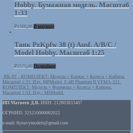
Hobby. Бумажная модель. Масштаб
1:33
₽
1560,00
В корзину
Танк PzKpfw 38 (t) Ausf. A/B/C /
Model Hobby. Масштаб 1:25
₽
2575,00
Подробнее
ЯК-9Т - КОМПЛЕКТ: Модель + Каркас + Колеса + Кабина.
Масштаб 1:33. Изд. MPModel
F-4B Phantom II VFMA-321.
КОМПЛЕКТ: Модель + Формеры + Колеса + Кабина.
Масштаб 1:33. Изд.: MSModel.
ИП Матвеев Д.В.
ИНН: 212803833407
ОГРНИП: 325210000002022
e-mail: flynavymodels@gmail.com