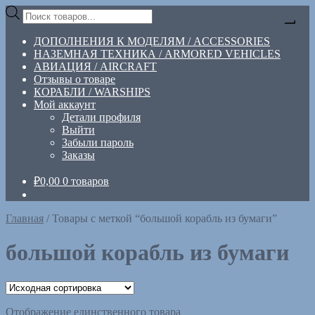
Перейти
Перейти
Поиск
к
к
товаров
навигации
содержимому
ДОПОЛНЕНИЯ К МОДЕЛЯМ / ACCESSORIES
НАЗЕМНАЯ ТЕХНИКА / ARMORED VEHICLES
АВИАЦИЯ / AIRCRAFT
Отзывы о товаре
КОРАБЛИ / WARSHIPS
Мой аккаунт
Детали профиля
Выйти
Забыли пароль
Заказы
₽
0,00
0 товаров
Главная
/
Товары с меткой “большой корабль из бумаги”
большой корабль из бумаги
Отображение единственного товара