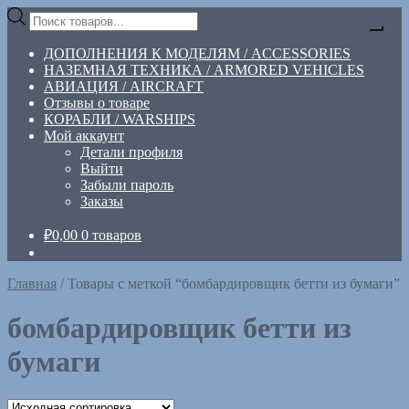
Перейти
Перейти
Поиск
к
к
товаров
навигации
содержимому
ДОПОЛНЕНИЯ К МОДЕЛЯМ / ACCESSORIES
НАЗЕМНАЯ ТЕХНИКА / ARMORED VEHICLES
АВИАЦИЯ / AIRCRAFT
Отзывы о товаре
КОРАБЛИ / WARSHIPS
Мой аккаунт
Детали профиля
Выйти
Забыли пароль
Заказы
₽
0,00
0 товаров
Главная
/
Товары с меткой “бомбардировщик бетти из бумаги”
бомбардировщик бетти из
бумаги