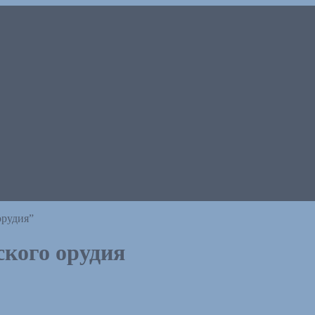
орудия”
кого орудия