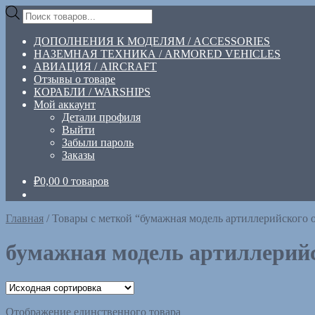
Перейти
Перейти
Поиск
к
к
товаров
навигации
содержимому
ДОПОЛНЕНИЯ К МОДЕЛЯМ / ACCESSORIES
НАЗЕМНАЯ ТЕХНИКА / ARMORED VEHICLES
АВИАЦИЯ / AIRCRAFT
Отзывы о товаре
КОРАБЛИ / WARSHIPS
Мой аккаунт
Детали профиля
Выйти
Забыли пароль
Заказы
₽
0,00
0 товаров
Главная
/
Товары с меткой “бумажная модель артиллерийского 
бумажная модель артиллерийс
Отображение единственного товара