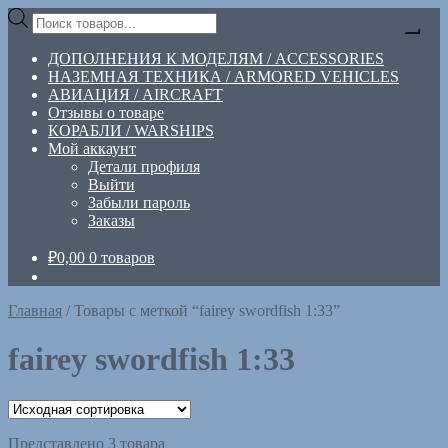
Перейти
Перейти
Поиск
к
к
товаров
навигации
содержимому
ДОПОЛНЕНИЯ К МОДЕЛЯМ / ACCESSORIES
НАЗЕМНАЯ ТЕХНИКА / ARMORED VEHICLES
АВИАЦИЯ / AIRCRAFT
Отзывы о товаре
КОРАБЛИ / WARSHIPS
Мой аккаунт
Детали профиля
Выйти
Забыли пароль
Заказы
₽
0,00
0 товаров
Главная
/
Товары с меткой “fairey swordfish 1:33”
fairey swordfish 1:33
Представлено 3 товара