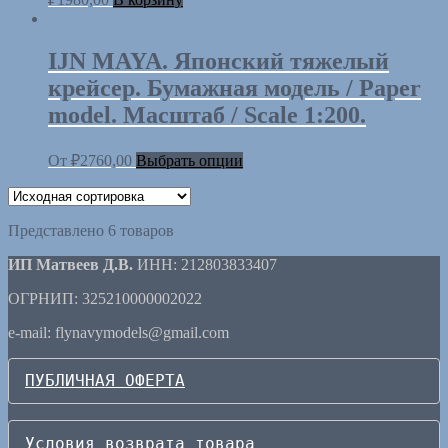
IJN MAYA. Японский тяжелый
крейсер. Бумажная модель / Paper
model. Масштаб / Scale 1:200.
От
₽
2760,00
Выбрать опции
Представлено 6 товаров
ИП Матвеев Д.В.
ИНН: 212803833407
ОГРНИП: 325210000002022
e-mail: flynavymodels@gmail.com
ПУБЛИЧНАЯ ОФЕРТА
Условия возврата товара