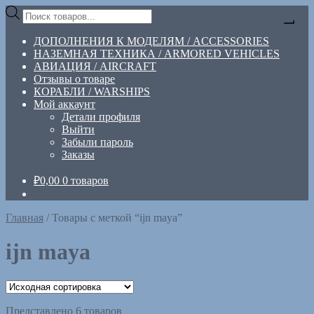
Перейти
Перейти
Поиск
к
к
товаров
навигации
содержимому
ДОПОЛНЕНИЯ К МОДЕЛЯМ / ACCESSORIES
НАЗЕМНАЯ ТЕХНИКА / ARMORED VEHICLES
АВИАЦИЯ / AIRCRAFT
Отзывы о товаре
КОРАБЛИ / WARSHIPS
Мой аккаунт
Детали профиля
Выйти
Забыли пароль
Заказы
₽
0,00
0 товаров
Главная
/
Товары с меткой “ijn maya”
ijn maya
Представлено 6 товаров