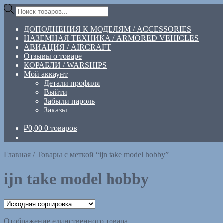
Перейти
Перейти
Поиск
к
к
товаров
навигации
содержимому
ДОПОЛНЕНИЯ К МОДЕЛЯМ / ACCESSORIES
НАЗЕМНАЯ ТЕХНИКА / ARMORED VEHICLES
АВИАЦИЯ / AIRCRAFT
Отзывы о товаре
КОРАБЛИ / WARSHIPS
Мой аккаунт
Детали профиля
Выйти
Забыли пароль
Заказы
₽
0,00
0 товаров
Главная
/
Товары с меткой “ijn take model hobby”
ijn take model hobby
Отображение единственного товара