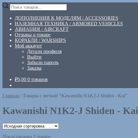
Перейти
Перейти
Поиск
к
к
товаров
навигации
содержимому
ДОПОЛНЕНИЯ К МОДЕЛЯМ / ACCESSORIES
НАЗЕМНАЯ ТЕХНИКА / ARMORED VEHICLES
АВИАЦИЯ / AIRCRAFT
Отзывы о товаре
КОРАБЛИ / WARSHIPS
Мой аккаунт
Детали профиля
Выйти
Забыли пароль
Заказы
₽
0,00
0 товаров
Главная
/
Товары с меткой “Kawanishi N1K2-J Shiden - Kai”
Kawanishi N1K2-J Shiden - Ka
Представлено 2 товара