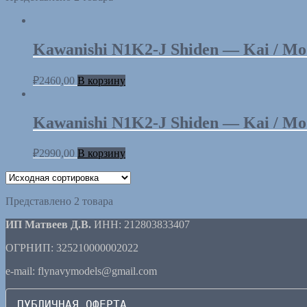
Kawanishi N1K2-J Shiden — Kai / M
₽
2460,00
В корзину
Kawanishi N1K2-J Shiden — Kai / Mo
₽
2990,00
В корзину
Представлено 2 товара
ИП Матвеев Д.В.
ИНН: 212803833407
ОГРНИП: 325210000002022
e-mail: flynavymodels@gmail.com
ПУБЛИЧНАЯ ОФЕРТА