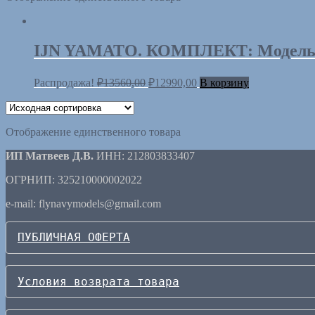
IJN YAMATO. КОМПЛЕКТ: Модель + К
Распродажа!
₽
13560,00
₽
12990,00
В корзину
Отображение единственного товара
ИП Матвеев Д.В.
ИНН: 212803833407
ОГРНИП: 325210000002022
e-mail: flynavymodels@gmail.com
ПУБЛИЧНАЯ ОФЕРТА
Условия возврата товара