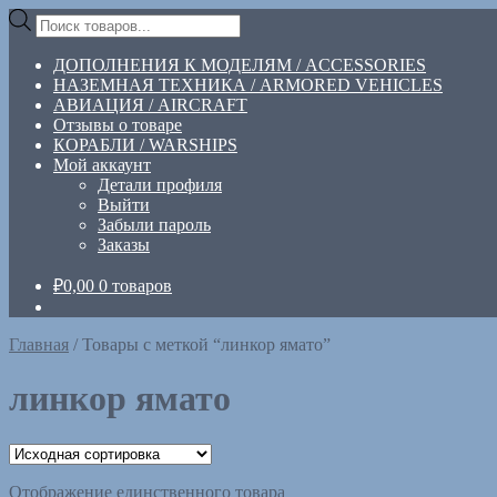
Перейти
Перейти
Поиск
к
к
товаров
навигации
содержимому
ДОПОЛНЕНИЯ К МОДЕЛЯМ / ACCESSORIES
НАЗЕМНАЯ ТЕХНИКА / ARMORED VEHICLES
АВИАЦИЯ / AIRCRAFT
Отзывы о товаре
КОРАБЛИ / WARSHIPS
Мой аккаунт
Детали профиля
Выйти
Забыли пароль
Заказы
₽
0,00
0 товаров
Главная
/
Товары с меткой “линкор ямато”
линкор ямато
Отображение единственного товара