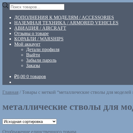
Перейти
Перейти
Поиск
к
к
товаров
навигации
содержимому
ДОПОЛНЕНИЯ К МОДЕЛЯМ / ACCESSORIES
НАЗЕМНАЯ ТЕХНИКА / ARMORED VEHICLES
АВИАЦИЯ / AIRCRAFT
Отзывы о товаре
КОРАБЛИ / WARSHIPS
Мой аккаунт
Детали профиля
Выйти
Забыли пароль
Заказы
₽
0,00
0 товаров
Главная
/
Товары с меткой “металлические стволы для моделей 
металлические стволы для мо
Отображение единственного товара