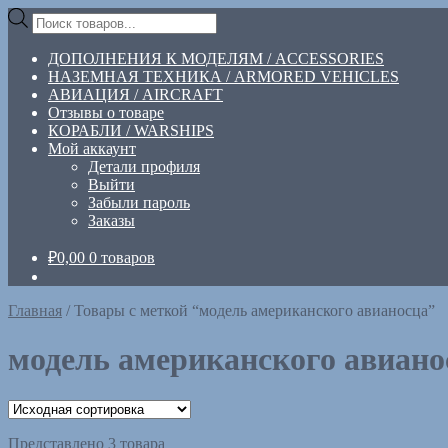
Перейти
Перейти
Поиск
к
к
товаров
навигации
содержимому
ДОПОЛНЕНИЯ К МОДЕЛЯМ / ACCESSORIES
НАЗЕМНАЯ ТЕХНИКА / ARMORED VEHICLES
АВИАЦИЯ / AIRCRAFT
Отзывы о товаре
КОРАБЛИ / WARSHIPS
Мой аккаунт
Детали профиля
Выйти
Забыли пароль
Заказы
₽
0,00
0 товаров
Главная
/
Товары с меткой “модель американского авианосца”
модель американского авиано
Представлено 3 товара