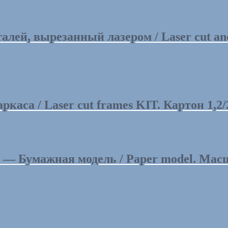
й, вырезанный лазером / Laser cut and en
а / Laser cut frames KIT. Картон 1,2/2,
— Бумажная модель / Paper model. Масшт