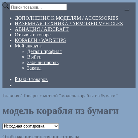
Перейти
Перейти
Поиск
к
к
товаров
навигации
содержимому
ДОПОЛНЕНИЯ К МОДЕЛЯМ / ACCESSORIES
НАЗЕМНАЯ ТЕХНИКА / ARMORED VEHICLES
АВИАЦИЯ / AIRCRAFT
Отзывы о товаре
КОРАБЛИ / WARSHIPS
Мой аккаунт
Детали профиля
Выйти
Забыли пароль
Заказы
₽
0,00
0 товаров
Главная
/
Товары с меткой “модель корабля из бумаги”
модель корабля из бумаги
Отображение единственного товара