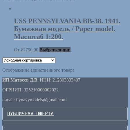
USS PENNSYLVANIA BB-38. 1941.
Бумажная модель / Paper model.
Масштаб 1:200.
От
₽
2790,00
Выбрать опции
Отображение единственного товара
ИП Матвеев Д.В.
ИНН: 212803833407
ОГРНИП: 325210000002022
e-mail: flynavymodels@gmail.com
ПУБЛИЧНАЯ ОФЕРТА