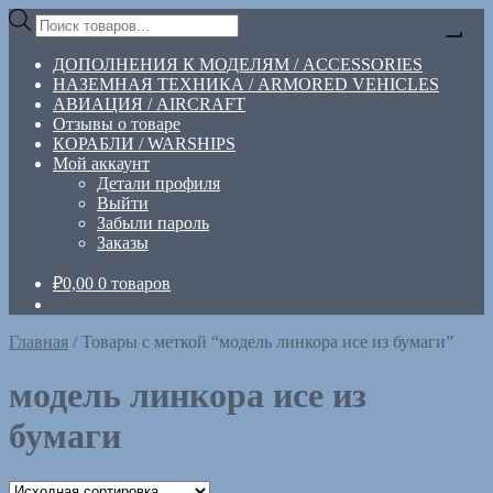
Перейти
Перейти
Поиск
к
к
товаров
навигации
содержимому
ДОПОЛНЕНИЯ К МОДЕЛЯМ / ACCESSORIES
НАЗЕМНАЯ ТЕХНИКА / ARMORED VEHICLES
АВИАЦИЯ / AIRCRAFT
Отзывы о товаре
КОРАБЛИ / WARSHIPS
Мой аккаунт
Детали профиля
Выйти
Забыли пароль
Заказы
₽
0,00
0 товаров
Главная
/
Товары с меткой “модель линкора исе из бумаги”
модель линкора исе из
бумаги