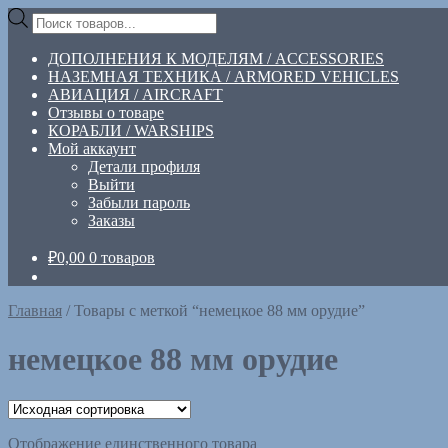
Перейти
Перейти
Поиск
к
к
товаров
навигации
содержимому
ДОПОЛНЕНИЯ К МОДЕЛЯМ / ACCESSORIES
НАЗЕМНАЯ ТЕХНИКА / ARMORED VEHICLES
АВИАЦИЯ / AIRCRAFT
Отзывы о товаре
КОРАБЛИ / WARSHIPS
Мой аккаунт
Детали профиля
Выйти
Забыли пароль
Заказы
₽
0,00
0 товаров
Главная
/
Товары с меткой “немецкое 88 мм орудие”
немецкое 88 мм орудие
Отображение единственного товара