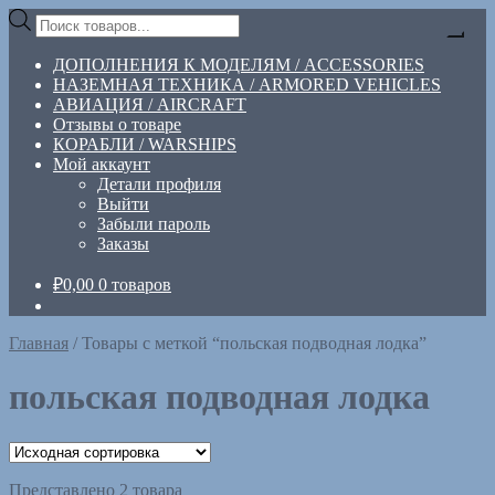
Перейти
Перейти
Поиск
к
к
товаров
навигации
содержимому
ДОПОЛНЕНИЯ К МОДЕЛЯМ / ACCESSORIES
НАЗЕМНАЯ ТЕХНИКА / ARMORED VEHICLES
АВИАЦИЯ / AIRCRAFT
Отзывы о товаре
КОРАБЛИ / WARSHIPS
Мой аккаунт
Детали профиля
Выйти
Забыли пароль
Заказы
₽
0,00
0 товаров
Главная
/
Товары с меткой “польская подводная лодка”
польская подводная лодка
Представлено 2 товара