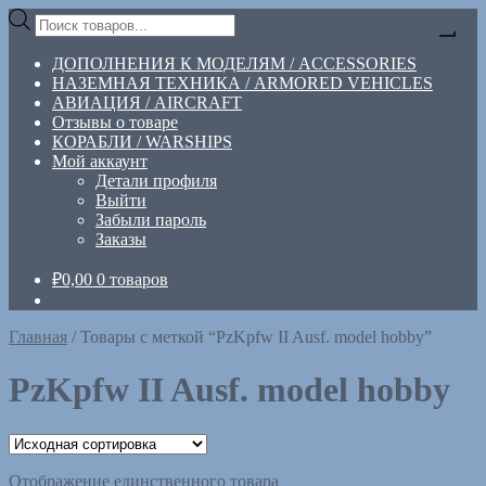
Перейти
Перейти
Поиск
к
к
товаров
навигации
содержимому
ДОПОЛНЕНИЯ К МОДЕЛЯМ / ACCESSORIES
НАЗЕМНАЯ ТЕХНИКА / ARMORED VEHICLES
АВИАЦИЯ / AIRCRAFT
Отзывы о товаре
КОРАБЛИ / WARSHIPS
Мой аккаунт
Детали профиля
Выйти
Забыли пароль
Заказы
₽
0,00
0 товаров
Главная
/
Товары с меткой “PzKpfw II Ausf. model hobby”
PzKpfw II Ausf. model hobby
Отображение единственного товара