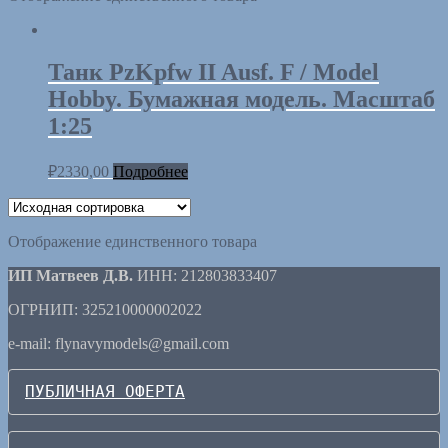
Танк PzKpfw II Ausf. F / Model
Hobby. Бумажная модель. Масштаб
1:25
₽
2330,00
Подробнее
Отображение единственного товара
ИП Матвеев Д.В.
ИНН: 212803833407
ОГРНИП: 325210000002022
e-mail: flynavymodels@gmail.com
ПУБЛИЧНАЯ ОФЕРТА