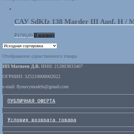
САУ SdKfz 138 Marder III Ausf. H /
₽
4799,00
В корзину
Отображение единственного товара
ИП Матвеев Д.В.
ИНН: 212803833407
ОГРНИП: 325210000002022
e-mail: flynavymodels@gmail.com
ПУБЛИЧНАЯ ОФЕРТА
Условия возврата товара