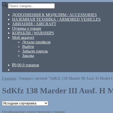
Перейти
Перейти
Поиск
к
к
товаров
навигации
содержимому
ДОПОЛНЕНИЯ К МОДЕЛЯМ / ACCESSORIES
НАЗЕМНАЯ ТЕХНИКА / ARMORED VEHICLES
АВИАЦИЯ / AIRCRAFT
Отзывы о товаре
КОРАБЛИ / WARSHIPS
Мой аккаунт
Детали профиля
Выйти
Забыли пароль
Заказы
₽
0,00
0 товаров
Главная
/
Товары с меткой “SdKfz 138 Marder III Ausf. H Model 
SdKfz 138 Marder III Ausf. H 
Отображение единственного товара