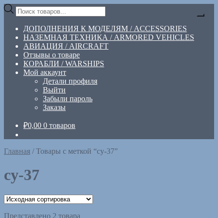
Перейти
Перейти
Поиск
к
к
товаров
навигации
содержимому
ДОПОЛНЕНИЯ К МОДЕЛЯМ / ACCESSORIES
НАЗЕМНАЯ ТЕХНИКА / ARMORED VEHICLES
АВИАЦИЯ / AIRCRAFT
Отзывы о товаре
КОРАБЛИ / WARSHIPS
Мой аккаунт
Детали профиля
Выйти
Забыли пароль
Заказы
₽
0,00
0 товаров
Главная
/
Товары с меткой “су-37”
су-37
Представлено 2 товара