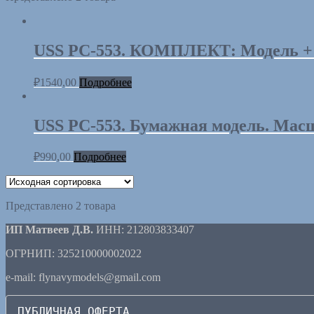
USS PC-553. КОМПЛЕКТ: Модель + К
₽
1540,00
Подробнее
USS PC-553. Бумажная модель. Масшт
₽
990,00
Подробнее
Представлено 2 товара
ИП Матвеев Д.В.
ИНН: 212803833407
ОГРНИП: 325210000002022
e-mail: flynavymodels@gmail.com
ПУБЛИЧНАЯ ОФЕРТА