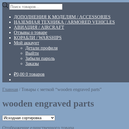
Перейти
Перейти
Поиск
к
к
товаров
навигации
содержимому
ДОПОЛНЕНИЯ К МОДЕЛЯМ / ACCESSORIES
НАЗЕМНАЯ ТЕХНИКА / ARMORED VEHICLES
АВИАЦИЯ / AIRCRAFT
Отзывы о товаре
КОРАБЛИ / WARSHIPS
Мой аккаунт
Детали профиля
Выйти
Забыли пароль
Заказы
₽
0,00
0 товаров
Главная
/
Товары с меткой “wooden engraved parts”
wooden engraved parts
Отображение единственного товара