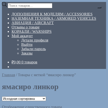
Перейти
Перейти
Поиск
к
к
товаров
навигации
содержимому
ДОПОЛНЕНИЯ К МОДЕЛЯМ / ACCESSORIES
НАЗЕМНАЯ ТЕХНИКА / ARMORED VEHICLES
АВИАЦИЯ / AIRCRAFT
Отзывы о товаре
КОРАБЛИ / WARSHIPS
Мой аккаунт
Детали профиля
Выйти
Забыли пароль
Заказы
₽
0,00
0 товаров
Главная
/
Товары с меткой “ямасиро линкор”
ямасиро линкор
Отображение единственного товара