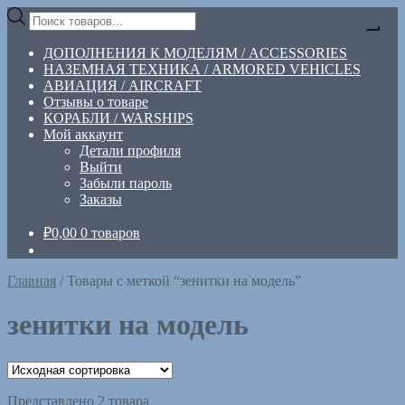
Перейти
Перейти
Поиск
к
к
товаров
навигации
содержимому
ДОПОЛНЕНИЯ К МОДЕЛЯМ / ACCESSORIES
НАЗЕМНАЯ ТЕХНИКА / ARMORED VEHICLES
АВИАЦИЯ / AIRCRAFT
Отзывы о товаре
КОРАБЛИ / WARSHIPS
Мой аккаунт
Детали профиля
Выйти
Забыли пароль
Заказы
₽
0,00
0 товаров
Главная
/
Товары с меткой “зенитки на модель”
зенитки на модель
Представлено 2 товара