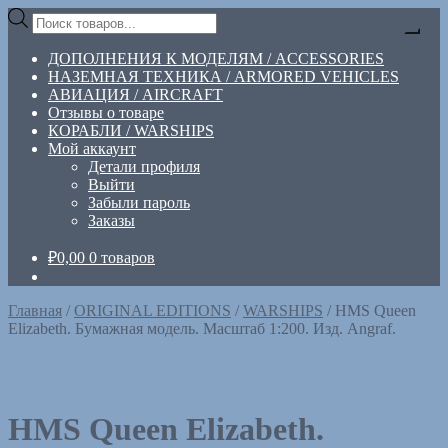
Перейти
Перейти
Поиск
к
к
товаров
навигации
содержимому
ДОПОЛНЕНИЯ К МОДЕЛЯМ / ACCESSORIES
НАЗЕМНАЯ ТЕХНИКА / ARMORED VEHICLES
АВИАЦИЯ / AIRCRAFT
Отзывы о товаре
КОРАБЛИ / WARSHIPS
Мой аккаунт
Детали профиля
Выйти
Забыли пароль
Заказы
₽
0,00
0 товаров
Главная
/
ORIGINAL EDITIONS
/
WARSHIPS
/
HMS Queen
Elizabeth. Бумажная модель. Масштаб 1:200. Изд. Angraf.
HMS Queen Elizabeth.