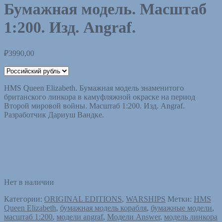
Бумажная модель. Масштаб
1:200. Изд. Angraf.
₽
3990,00
HMS Queen Elizabeth. Бумажная модель знаменитого
британского линкора в камуфляжной окраске на период
Второй мировой войны. Масштаб 1:200. Изд. Angraf.
Разработчик Дариуш Вандке.
Нет в наличии
Категории:
ORIGINAL EDITIONS
,
WARSHIPS
Метки:
HMS
Queen Elizabeth
,
бумажная модель корабля
,
бумажные модели
,
масштаб 1:200
,
модели angraf
,
Модели Answer
,
модель линкора