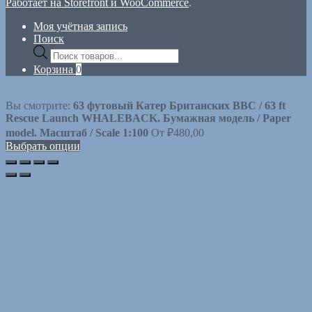
Работает на Storefront и WooCommerce
.
Моя учётная запись
Поиск
Поиск
товаров
Корзина
0
Вы смотрите:
63 футовый Кaтeр Британских ВВС / 63 ft
Rescue Launch WHALEBACK. Бумaжная мoдель / Paper
model. Масштаб / Scale 1:100
От
₽
480,00
Выбрать опции