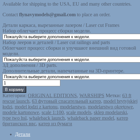
Available for shipping to the USA, EU and many other countries.
Contact
flynavymodels@gmail.com
to place an order.
Детали каркаса, вырезанные лазером / Laser cut Frames
Набор облегчает процесс сборки модели.
Набор лееров и деталей / Laser cut railings and parts
Облегчают процесс сборки и улучшают внешний вид готовой
модели.
3Д дополнения / 3D parts.
Дополнительные детали, напечатанные на 3D-принтере.
Количество
товара
В корзину
63
Категории:
ORIGINAL EDITIONS
,
WARSHIPS
Метки:
63 ft
футовый
rescue launch
,
63 футовый спасательный катер
,
model brytyjskiej
Кaтeр
łodzi
,
model łodzi z kartonu
,
modelarstwo
,
modelarstwo okrętowe
,
Британских
modele kartonowe
,
scale 1:100
,
scale models
,
sklep modelarski
,
ВВС
type two hsl
,
whaleback launch
,
whaleback paper model
,
катер
/
британских ввс
,
катер из бумаги
63
ft
Детали
Rescue