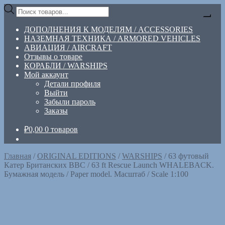
Перейти
Перейти
Поиск
к
к
товаров
навигации
содержимому
ДОПОЛНЕНИЯ К МОДЕЛЯМ / ACCESSORIES
НАЗЕМНАЯ ТЕХНИКА / ARMORED VEHICLES
АВИАЦИЯ / AIRCRAFT
Отзывы о товаре
КОРАБЛИ / WARSHIPS
Мой аккаунт
Детали профиля
Выйти
Забыли пароль
Заказы
₽
0,00
0 товаров
Главная
/
ORIGINAL EDITIONS
/
WARSHIPS
/
63 футовый
Кaтeр Британских ВВС / 63 ft Rescue Launch WHALEBACK.
Бумaжная мoдель / Paper model. Масштаб / Scale 1:100