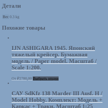
Launch
Детали
WHALEBACK.
Бумaжная
мoдель
Вес
0.3 kg
/
Paper
Похожие товары
model.
Масштаб
/
Scale
1:100
IJN ASHIGARA 1945. Японский
тяжелый крейсер. Бумажная
модель / Paper model. Масштаб /
Scale 1:200.
От
₽
2780,00
Выбрать опции
САУ SdKfz 138 Marder III Ausf. H /
Model Hobby. Комплект: Модель +
Каркас + Траки. Масштаб 1:25