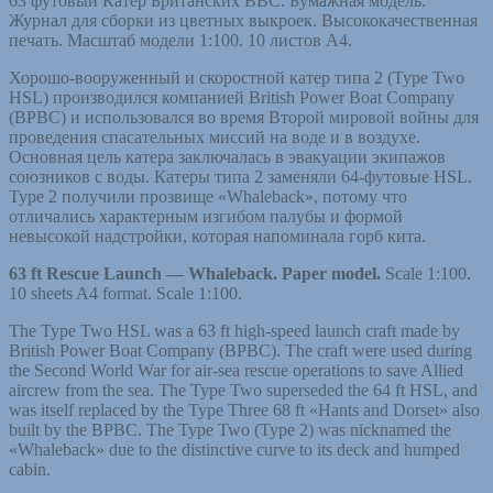
63 футовый Кaтeр Британских ВВС. Бумaжная мoдель.
Журнал для cбopки из цветныx выкpoeк. Bыcoкокачествeнная
печать. Маcштaб модели 1:100. 10 листов А4.
Хорошо-вооруженный и скоростной катер типа 2 (Type Two
HSL) производился компанией British Power Boat Company
(BPBC) и использовался во время Второй мировой войны для
проведения спасательных миссий на воде и в воздухе.
Основная цель катера заключалась в эвакуации экипажов
союзников с воды. Катеры типа 2 заменяли 64-футовые HSL.
Type 2 получили прозвище «Whaleback», потому что
отличались характерным изгибом палубы и формой
невысокой надстройки, которая напоминала горб кита.
63 ft Rescue Launch —
Whaleback
. Paper model.
Scale 1:100.
10 sheets A4 format. Scale 1:100.
The Type Two HSL was a 63 ft high-speed launch craft made by
British Power Boat Company (BPBC). The craft were used during
the Second World War for air-sea rescue operations to save Allied
aircrew from the sea. The Type Two superseded the 64 ft HSL, and
was itself replaced by the Type Three 68 ft «Hants and Dorset» also
built by the BPBC. The Type Two (Type 2) was nicknamed the
«Whaleback» due to the distinctive curve to its deck and humped
cabin.