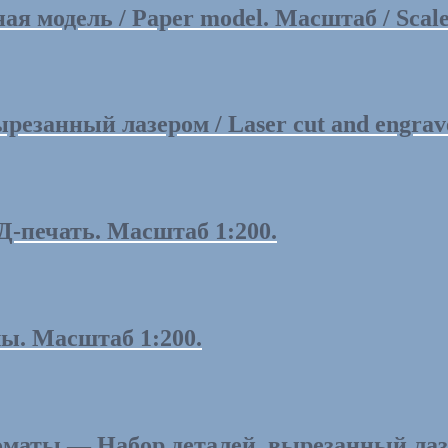
модель / Paper model. Масштаб / Scale 
анный лазером / Laser cut and engraved p
Д-печать. Масштаб 1:200.
ы. Масштаб 1:200.
аты — Набор деталей, вырезанный лазер