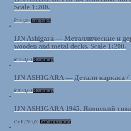
Scale 1:200.
₽
730,00
В корзину
IJN Ashigara — Металлические и д
wooden and metal decks. Scale 1:200.
₽
1560,00
В корзину
IJN ASHIGARA — Детали каркаса / Las
₽
2080,00
В корзину
IJN ASHIGARA 1945. Японский тяжел
От
₽
2780,00
Выбрать опции