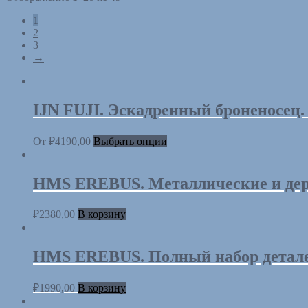
1
2
3
→
IJN FUJI. Эскадренный броненосец.
От
₽
4190,00
Выбрать опции
HMS EREBUS. Металлические и дер
₽
2380,00
В корзину
HMS EREBUS. Полный набор деталей
₽
1990,00
В корзину