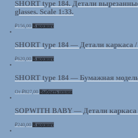
SHORT type 184. Детали вырезанные 
glasses. Scale 1:33.
₽
156,00
В корзину
SHORT type 184 — Детали каркаса / La
₽
620,00
В корзину
SHORT type 184 — Бумажная модель /
От
₽
827,00
Выбрать опции
SOPWITH BABY — Детали каркаса / Las
₽
240,00
В корзину