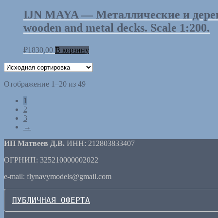
IJN MAYA — Металлические и дере
wooden and metal decks. Scale 1:200.
₽
1830,00
В корзину
Отображение 1–20 из 49
1
2
3
→
ИП Матвеев Д.В.
ИНН: 212803833407
ОГРНИП: 325210000002022
e-mail: flynavymodels@gmail.com
ПУБЛИЧНАЯ ОФЕРТА