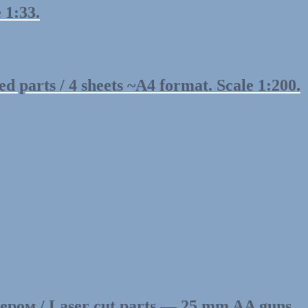
1:33.
arts / 4 sheets ~A4 format. Scale 1:200.
ом / Laser cut parts — 25 mm AA guns.