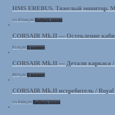
HMS EREBUS. Тяжелый монитор. Мо
От
₽
3940,00
Выбрать опции
CORSAIR Mk.II — Остекление кабины
₽
140,00
В корзину
CORSAIR Mk.II — Детали каркаса / La
₽
870,00
В корзину
CORSAIR Mk.II истребитель / Royal N
От
₽
480,00
Выбрать опции