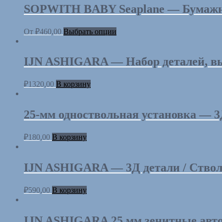
SOPWITH BABY Seaplane — Бумажная 
От
₽
460,00
Выбрать опции
IJN ASHIGARA — Набор деталей, вырез
₽
1320,00
В корзину
25-мм одноствольная установка — 3
₽
180,00
В корзину
IJN ASHIGARA — 3Д детали / Ствол
₽
590,00
В корзину
IJN ASHIGARA 25 мм зенитные автом