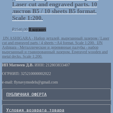
Laser cut and engraved parts. 10
листов B5 / 10 sheets B5 format.
Scale 1:200.
₽
2540,00
В корзину
IJN ASHIGARA - Набор деталей, вырезанный лазером / Laser
cut and engraved parts / 4 sheets ~A4 format. Scale 1:200.
IJN
Ashigara - Металлические и деревянные палубы - набор
вырезанный и гравированный лазером. Engraved wooden and
metal decks. Scale 1:200.
ИП Матвеев Д.В.
ИНН: 212803833407
ОГРНИП: 325210000002022
e-mail: flynavymodels@gmail.com
ПУБЛИЧНАЯ ОФЕРТА
Условия возврата товара