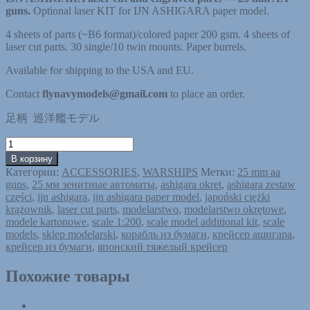
guns.
Optional laser KIT for IJN ASHIGARA paper model.
4 sheets of parts (~B6 format)/colored paper 200 gsm. 4 sheets of
laser cut parts. 30 single/10 twin mounts. Paper burrels.
Available for shipping to the USA and EU.
Contact
flynavymodels@gmail.com
to place an order.
足柄 巡洋艦モデル
Количество
товара
В корзину
IJN
Категории:
ACCESSORIES
,
WARSHIPS
Метки:
25 mm aa
ASHIGARA
guns
,
25 мм зенитные автоматы
,
ashigara okret
,
ashigara zestaw
25
części
,
ijn ashigara
,
ijn ashigara paper model
,
japoński ciężki
мм
krążownik
,
laser cut parts
,
modelarstwo
,
modelarstwo okrętowe
,
зенитные
modele kartonowe
,
scale 1:200
,
scale model additional kit
,
scale
автоматы
models
,
sklep modelarski
,
корабль из бумаги
,
крейсер ашигара
,
-
крейсер из бумаги
,
японский тяжелый крейсер
Набор
деталей,
Похожие товары
вырезанный
лазером
/