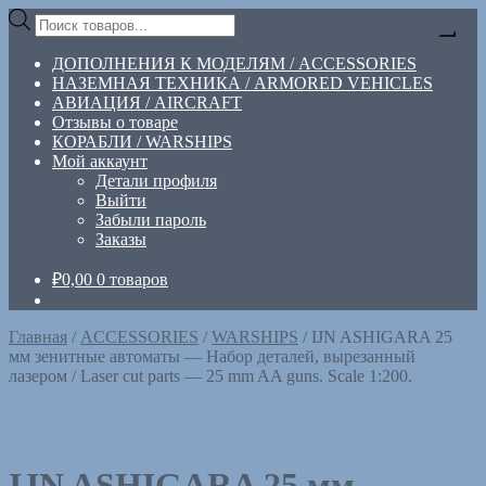
Перейти
Перейти
Поиск
к
к
товаров
навигации
содержимому
ДОПОЛНЕНИЯ К МОДЕЛЯМ / ACCESSORIES
НАЗЕМНАЯ ТЕХНИКА / ARMORED VEHICLES
АВИАЦИЯ / AIRCRAFT
Отзывы о товаре
КОРАБЛИ / WARSHIPS
Мой аккаунт
Детали профиля
Выйти
Забыли пароль
Заказы
₽
0,00
0 товаров
Главная
/
ACCESSORIES
/
WARSHIPS
/
IJN ASHIGARA 25
мм зенитные автоматы — Набор деталей, вырезанный
лазером / Laser cut parts — 25 mm AA guns. Scale 1:200.
IJN ASHIGARA 25 мм