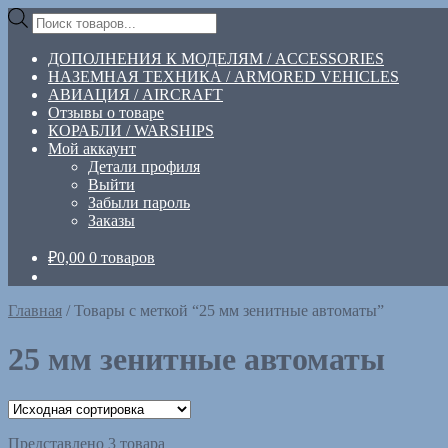
Перейти
Перейти
Поиск
к
к
товаров
навигации
содержимому
ДОПОЛНЕНИЯ К МОДЕЛЯМ / ACCESSORIES
НАЗЕМНАЯ ТЕХНИКА / ARMORED VEHICLES
АВИАЦИЯ / AIRCRAFT
Отзывы о товаре
КОРАБЛИ / WARSHIPS
Мой аккаунт
Детали профиля
Выйти
Забыли пароль
Заказы
₽
0,00
0 товаров
Главная
/
Товары с меткой “25 мм зенитные автоматы”
25 мм зенитные автоматы
Представлено 3 товара