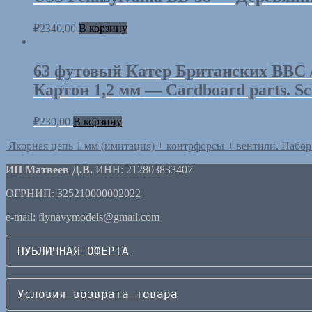
₽
2340,00
В корзину
63 футовый Кaтeр Британских ВВС /
Картон 1,2 мм — Cardboard parts. Sca
₽
230,00
В корзину
Якорная цепь 1 мм (имитация) + контрфорсы + вентили. Набо
ИП Матвеев Д.В.
ИНН: 212803833407
ОГРНИП: 325210000002022
e-mail: flynavymodels@gmail.com
ПУБЛИЧНАЯ ОФЕРТА
Условия возврата товара