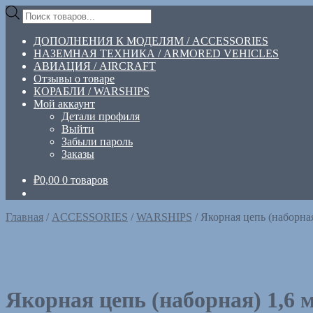
Перейти
Перейти
Поиск
к
к
товаров
навигации
содержимому
ДОПОЛНЕНИЯ К МОДЕЛЯМ / ACCESSORIES
НАЗЕМНАЯ ТЕХНИКА / ARMORED VEHICLES
АВИАЦИЯ / AIRCRAFT
Отзывы о товаре
КОРАБЛИ / WARSHIPS
Мой аккаунт
Детали профиля
Выйти
Забыли пароль
Заказы
₽
0,00
0 товаров
Главная
/
ACCESSORIES
/
WARSHIPS
/
Якорная цепь (наборна
Якорная цепь (наборная) 1,6