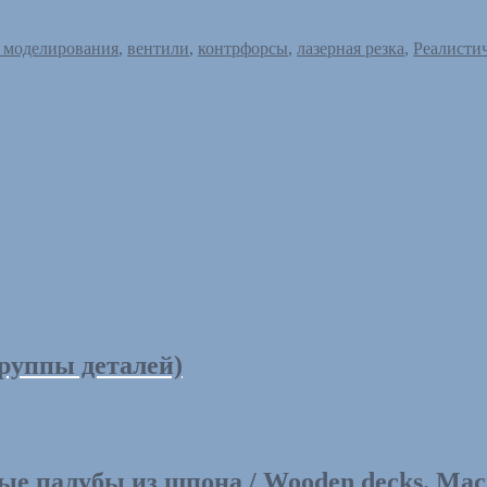
я моделирования
,
вентили
,
контрфорсы
,
лазерная резка
,
Реалисти
руппы деталей)
ые палубы из шпона / Wooden decks. Мас