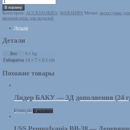
Количество
товара
В корзину
Якорная
Категории:
ACCESSORIES
,
WARSHIPS
Метки:
аксессуары дл
цепь
якорная цепь для моделей
(наборная)
1,6
Детали
мм
+
Детали
контрфорсы
+
вентили.
Вес
0.1 kg
Набор
Габариты
14 × 7 × 0.1 cm
вырезанный
лазером.
Похожие товары
Масштаб
1:200
Лидер БАКУ — 3Д дополнения (24 г
₽
2680,00
В корзину
USS Pennsylvania BB-38 — Деревянн