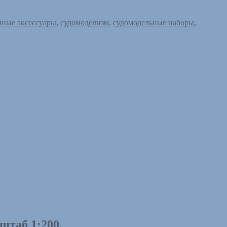
чные аксессуары
,
судомоделизм
,
судомодельные наборы
,
штаб 1:200.