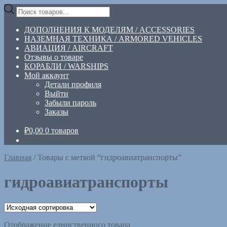
Перейти
Перейти
Поиск
к
к
товаров
навигации
содержимому
ДОПОЛНЕНИЯ К МОДЕЛЯМ / ACCESSORIES
НАЗЕМНАЯ ТЕХНИКА / ARMORED VEHICLES
АВИАЦИЯ / AIRCRAFT
Отзывы о товаре
КОРАБЛИ / WARSHIPS
Мой аккаунт
Детали профиля
Выйти
Забыли пароль
Заказы
₽
0,00
0 товаров
Главная
/
Товары с меткой “гидроавиатранспорты”
гидроавиатранспорты
Отображение единственного товара