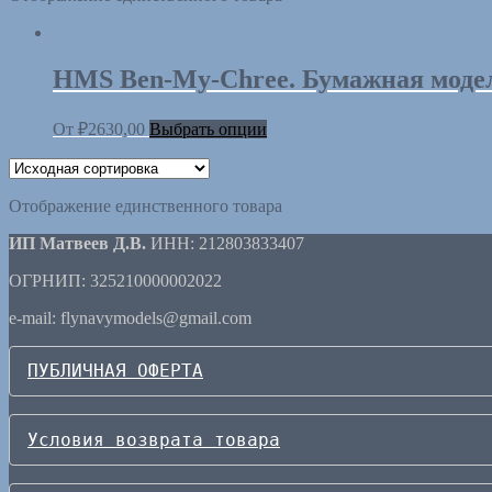
HMS Ben-My-Chree. Бумажная модель 
От
₽
2630,00
Выбрать опции
Отображение единственного товара
ИП Матвеев Д.В.
ИНН: 212803833407
ОГРНИП: 325210000002022
e-mail: flynavymodels@gmail.com
ПУБЛИЧНАЯ ОФЕРТА
Условия возврата товара